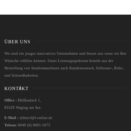
ÜBER UNS
Wir sind ein junges innovatives Unternehmen und freuen uns wenn wir Ihre
Wünsche erfüllen können. Unser Leistungsspektrum besteht aus der
Herstellung von Sondermaschinen nach Kundenwunsch, Schlosser-, Bohr-,
und Schweißarbeiten.
KONTAKT
Office :
Höllhaslach 1,
83329 Waging am See.
E-Mail :
zillner.f@t-online.de
Teleon:
0049 (0) 8681-1675